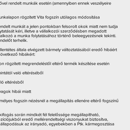
ridővel rendelt munkák esetén (amennyiben ennek veszélyeire
unkalapon rögzített Vita fogszín utólagos módosítása
endelt munkát a jelen pontokban felsorolt okok miatt nem tudja
ytatását kéri, illetve a vállalkozói szerződésben megadott
llalkozó a munka folytatásához történő beleegyezésnek tekinti.
delőt terhelik.
lentétes általa elvégzett bármely változtatásából eredő hibáért
 következő hibákért:
n rögzített megrendeléstől eltérő termék készítése esetén
ntától való eltéréséből
ló eltérésből
yagok hibái miatt
zemélyes fogszín nézésnél a megállapítás ellenére eltérő fogszínű
kifogás során mindkét fél felelőssége megállapítható,
íciójukból eredő mellérendeltségi viszonyukat biztosítva,
állapodásuk az irányadó, egyebekben a Ptk. kármegosztása