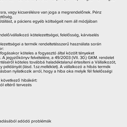
avításra, vagy kicserélésre van joga a megrendelőnek. Pénz
hetőség.
jótállást, a páciens egyéb költségeit nem áll módjában
delő/vállalkozó kötelezettségei, felelősség, kárviselés
elezettségei a termék rendeltetésszerű használata során
r:
ogásakor köteles a fogyasztó által közölt tényeket
. A jegyzőkönyv felvételére, a 49/2003 (VII. 30.) GKM. rendelet
téséről köteles továbbá haladéktalanul értesíteni a Vállalkozót,
y példányát (lásd. 1.sz.melléklet). A vállalkozó a hibás termék
sban nyilatkozik arról, hogy a hiba oka melyik fél felelősségi
a következő hibákért:
ól eltérő tervezés
maradásából adódó problémák