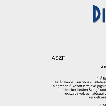
D
ASZF
Áll
1.1, Ál
Az Általános Szerződési Feltétele
Megrendelő között létrejövő jogvisz
kérdéseket illetően Szolgálta
jogszabályok és hatósági e
rendelkezé
1.2. 