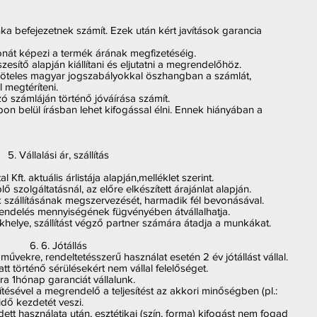
a befejezetnek számít. Ezek után kért javítások garancia
onát képezi a termék árának megfizetéséig.
zesítő alapján kiállítani és eljutatni a megrendelőhöz.
köteles magyar jogszabályokkal öszhangban a számlát,
 megtéríteni.
zó számláján történő jóváírása számít.
pon belül írásban lehet kifogással élni. Ennek hiányában a
5. Vállalási ár, szállítás
al Kft. aktuális árlistája alapján,melléklet szerint.
ő szolgáltatásnál, az előre elkészített árajánlat alapján.
ák szállításának megszervezését, harmadik fél bevonásával.
rendelés mennyiségének fügvényében átvállalhatja.
ékhelye, szállítást végző partner számára átadja a munkákat.
6. 6. Jótállás
gművekre, rendeltetésszerű használat esetén 2 év jótállást vállal.
att történő sérülésekért nem vállal felelőséget.
ra 1hónap garanciát vállalunk.
tésével a megrendelő a teljesítést az akkori minőségben (pl.:
 idő kezdetét veszi.
t használata után, esztétikai (szín, forma) kifogást nem fogad