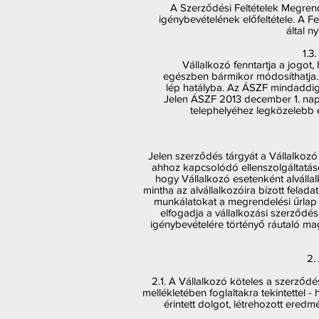
A Szerződési Feltételek Megrende
igénybevételének előfeltétele. A F
által n
1.3
Vállalkozó fenntartja a jogot
egészben bármikor módosíthatja.
lép hatályba. Az ÁSZF mindaddig 
Jelen ÁSZF 2013 december 1. napjá
telephelyéhez legközelebb es
Jelen szerződés tárgyát a Vállalkozó
ahhoz kapcsolódó ellenszolgáltatáso
hogy Vállalkozó esetenként alvállal
mintha az alvállalkozóira bízott felada
munkálatokat a megrendelési űrlap 
elfogadja a vállalkozási szerződés
igénybevételére történyő ráutaló ma
2.
2.1. A Vállalkozó köteles a szerződ
mellékletében foglaltakra tekintettel 
érintett dolgot, létrehozott ered