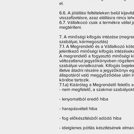
el.
6.6. A jótállási feltételeken belül kij
visszafizetésre, azaz elállásra nincs le
6.7. Vállalkozó csak a termékre vállal 
megtéríteni.
7. A minőségi kifogás intézése (megren
szabályai, kármegosztás)
7.1. A Megrendelő és a Vállalkozó köt
jelentkező minőségi kifogás intézéseko
A megrendelő a fogyasztó minőségi kif
változatlanul jegyzőkönyvben rögzíteni
szabályai vonatkoznak. Kifogás bejelen
illetve átadni részére a jegyzőkönyv eg
állapotáról való meggyőződése után írá
körébe tartozik.
7.1.a) Kizárólag a Megrendelő felelős 
- nem megfelelő, a szakmai szabályokt
- lenyomatból eredő hiba
- harapásvételi hiba
- fog előkészítésből adódó hiba
- ideiglenes pótlás készítésének el