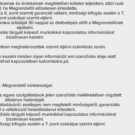
sainak és érdekeinek megfelelően köteles teljesíteni, attól csak
l, ha Megrendelőt előzetesen értesítette.
 6. pont szerint) garanciát vállalni, minőségi kifogás esetén a 7.
ont szabályai szerint eljárni.
hnikai árlistáját 30 nappal az életbelépés előtt a Megrendelőnek
eljuttatni.
ződés tárgyát képező munkákkal kapcsolatos információkat
bizalmasan kezelni.
ntban meghatározottak szerint eljárni számlázás során.
n kezelni minden olyan információt ami szerződés ideje alatt
ővel kapcsolatban tudomására jut.
. Megrendelő kötelességei
z egyes szolgáltatások jelen szerződés mellékletében rögzített
általános határidejét.
átadásáról, esetleges nem megfelelő minőségéről, garanciális
a vállalkozót haladéktalanul értesíteni.
ződés tárgyát képező munkákkal kapcsolatos információkat
bizalmasan kezelni.
égi kifogás esetén a 7. pont szabályai szerint eljárni.