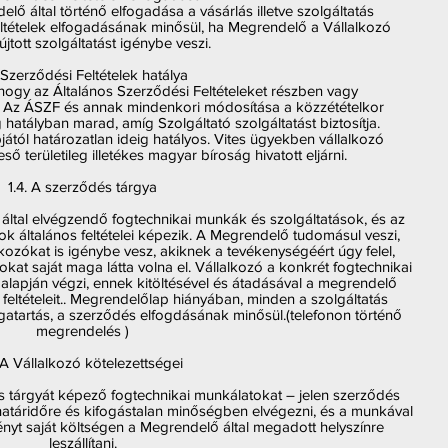
lő által történő elfogadása a vásárlás illetve szolgáltatás
eltételek elfogadásának minősül, ha Megrendelő a Vállalkozó
yújtott szolgáltatást igénybe veszi.
. Szerződési Feltételek hatálya
, hogy az Általános Szerződési Feltételeket részben vagy
 Az ÁSZF és annak mindenkori módosítása a közzétételkor
hatályban marad, amíg Szolgáltató szolgáltatást biztosítja.
tól határozatlan ideig hatályos. Vites ügyekben vállalkozó
ő területileg illetékes magyar bíroság hivatott eljárni.
1.4. A szerződés tárgya
 által elvégzendő fogtechnikai munkák és szolgáltatások, és az
k általános feltételei képezik. A Megrendelő tudomásul veszi,
kozókat is igénybe vesz, akiknek a tevékenységéért úgy felel,
tokat saját maga látta volna el. Vállalkozó a konkrét fogtechnikai
alapján végzi, ennek kitöltésével és átadásával a megrendelő
 feltételeit.. Megrendelőlap hiányában, minden a szolgáltatás
gatartás, a szerződés elfogdásának minősül.(telefonon történő
megrendelés )
 A Vállalkozó kötelezettségei
és tárgyát képező fogtechnikai munkálatokat – jelen szerződés
- határidőre és kifogástalan minőségben elvégezni, és a munkával
ményt saját költségen a Megrendelő által megadott helyszínre
leszállítani.