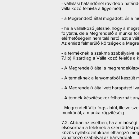
- vállalási határidőnél rövidebb hatá
vállalkozó felhívta a figyelmét)
- a Megrendelő által megadott, és a m
- ha a vállalkozó jelezné, hogy a megr
folytatni, de a Megrendelő a munka fol
elérhetőségein nem található, azt a vá
Az emiatt felmerülő költségek a Megren
- a terméknek a szakma szabályaival el
7.1.b) Kizárólag a Vállalkozó felelős a
- A Megrendelő által a megrendelőlapo
- A terméknek a lenyomatból készült mi
- A Megrendelő által vett harapástól va
- A termék készítésekor felhasznált an
- Megrendelt Vita fogszíntől, illetve s
munkánál, a munka rögzítéséig
7.2. Abban az esetben, ha a minőségi 
elsősorban a feleknek a szerződési poz
közös nyilatkozatukban elhangzó meg
vonatkozó szabályai az irányadóak.