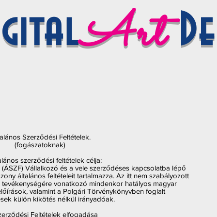
A
rt
igital
De
talános Szerződési Feltételek.
(fogászatoknak)
ltalános szerződési feltételek célja:
i (ÁSZF) Vállalkozó és a vele szerződéses kapcsolatba lépő
ony általános feltételeit tartalmazza. Az itt nem szabályozott
tó tevékenységére vonatkozó mindenkor hatályos magyar
lőírások, valamint a Polgári Törvénykönyvben foglalt
sek külön kikötés nélkül irányadóak.
Szerződési Feltételek elfogadása