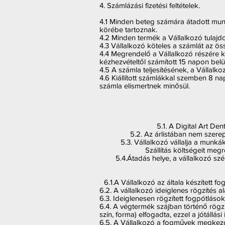
4. Számlázási fizetési feltételek.
4.1 Minden beteg számára átadott munk
körébe tartoznak.
4.2 Minden termék a Vállalkozó tulajd
4.3 Vállalkozó köteles a számlát az öss
4.4 Megrendelő a Vállalkozó részére 
kézhezvételtől számított 15 napon belül
4.5 A számla teljesítésének, a Vállalko
4.6 Kiállított számlákkal szemben 8 na
számla elismertnek minősül.
5.1. A Digital Art Dent
5.2. Az árlistában nem szerepl
5.3. Vállalkozó vállalja a munk
Szállítás költségeit meg
5.4.Átadás helye, a vállalkozó sz
6.1.A Vállalkozó az általa készített fo
6.2. A vállalkozó ideiglenes rögzítés al
6.3. Ideiglenesen rögzített fogpótlások
6.4. A végtermék szájban történő rögzí
szín, forma) elfogadta, ezzel a jótállási
6.5. A Vállalkozó a fogművek megkezdet