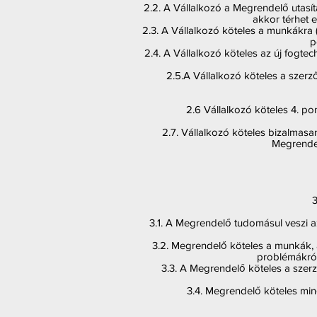
2.2. A Vállalkozó a Megrendelő utasítá
akkor térhet e
2.3. A Vállalkozó köteles a munkákra (a
p
2.4. A Vállalkozó köteles az új fogtec
2.5.A Vállalkozó köteles a szer
2.6 Vállalkozó köteles 4. po
2.7. Vállalkozó köteles bizalmasa
Megrendel
3
3.1. A Megrendelő tudomásul veszi a
3.2. Megrendelő köteles a munkák, 
problémákról 
3.3. A Megrendelő köteles a szer
3.4. Megrendelő köteles minős